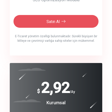
Satın Al
E-Ticaret yönetim özelliği bulunmaktadır. Sürekli büyüyen bir
kitleye ve çevrimiçi varlığa sahip siteler için mükemmel.
crm auto cync
click to call back
240
2,92
$
$
/year
/Ay
track energy costs
Coroprate
Kurumsal
predictive dialing