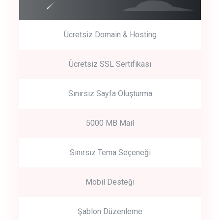
Ücretsiz Domain & Hosting
Get Started
Ücretsiz SSL Sertifikası
Start by trying our service for 30 days free trial no credit card
required.
Sınırsız Sayfa Oluşturma
5000 MB Mail
Sınırsız Tema Seçeneği
Mobil Desteği
Şablon Düzenleme