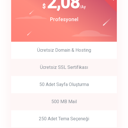
180
2,08
$
$
/year
/Ay
track energy costs
Start Up
Profesyonel
predictive dialing
Ücretsiz Domain & Hosting
Get Started
Ücretsiz SSL Sertifikası
Start by trying our service for 30 days free trial no credit card
required.
50 Adet Sayfa Oluşturma
500 MB Mail
250 Adet Tema Seçeneği