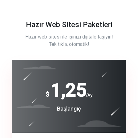
Hazır Web Sitesi Paketleri
Hazır web sitesi ile işinizi dijitale taşıyın!
Tek tıkla, otomatik!
Free
1,25
$
/Ay
Basic
Başlangıç