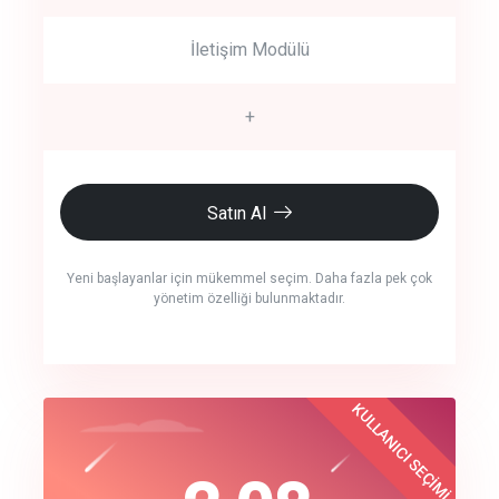
İletişim Modülü
+
Satın Al
Yeni başlayanlar için mükemmel seçim. Daha fazla pek çok
yönetim özelliği bulunmaktadır.
crm auto cync
KULLANICI SEÇİMİ
Best Choice
click to call back